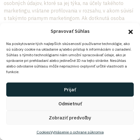
osobných údajov, ktoré sa jej týka, na účely takéhoto
marketingu, vrátane profilovania v rozsahu, v akom súvisí
s takýmto priamym marketingom. Ak dotknutá osoba
namieta voči spracúvaniu na účely priameho marketingu,
Spravovať Súhlas
osobné údaje sa už na také účely nesmú spracúvať.
Na poskytovanie tých najlepších skúseností používame technológie, ako
sú súbory cookie na ukladanie a/alebo prístup k informáciám o zariadení.
Súhlas s týmito technológiami nám umožní spracovávať údaje, ako je
V súvislosti s používaním služieb informačnej spoločnosti
správanie pri prehliadaní alebo jedinečné ID na tejto stránke. Nesúhlas
a bez ohľadu na smernicu 2002/58/ES môže dotknutá
alebo odvolanie súhlasu môže nepriaznivo ovplyvniť určité vlastnosti a
funkcie.
osoba uplatňovať svoje právo namietať automatizovanými
prostriedkami s použitím technických špecifikácií. Ak sa
osobné údaje spracúvajú na účely vedeckého alebo
Prijať
historického výskumu či na štatistické účely podľa článku
89 ods. 1 Nariadenia GDPR, dotknutá osoba má právo
Odmietnuť
namietať z dôvodov týkajúcich sa jej konkrétnej situácie
Zobraziť predvoľby
proti spracúvania osobných údajov, ktoré sa jej týka, s
výnimkou prípadov, keď je spracúvanie nevyhnutné na
Cookies
Vyhlásenie o ochrane súkromia
plnenie úlohy z dôvodov verejného záujmu.