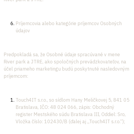
Príjemcovia alebo kategórie príjemcov Osobných
údajov
Predpokladá sa, že Osobné údaje spracúvané v mene
River park a JTRE, ako spoločných prevádzkovateľov, na
účel priameho marketingu budú poskytnuté nasledovným
príjemcom:
Touch4IT s.r.o., so sídlom Hany Meličkovej 5, 841 05
Bratislava, IČO: 48 024 066, zápis: Obchodný
register Mestského súdu Bratislava III, Oddiel: Sro,
Vložka číslo: 102430/B (ďalej aj „Touch4IT s.r.o.“);