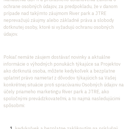
ochrane osobných údajov, za predpokladu, že v danom
prípade nad takýmto záujmom River park a JTRE
neprevažujú záujmy alebo základné práva a slobody
dotknutej osoby, ktoré si vyžadujú ochranu osobných
údajov.
Pokiaľ nemáte záujem dostávať novinky a aktuálne
informácie o výhodných ponukách týkajúce sa Projektov
ako dotknutá osoba, môžete kedykoľvek a bezplatne
uplatniť právo namietať z dôvodov týkajúcich sa Vašej
konkrétnej situácie proti spracúvaniu Osobných údajov na
účely priameho marketingu River park a JTRE, ako
spoločnými prevádzkovateľmi, a to najmä nasledujúcimi
spôsobmi:
kedykoľvek a bezplatne zakliknutím na príslušný