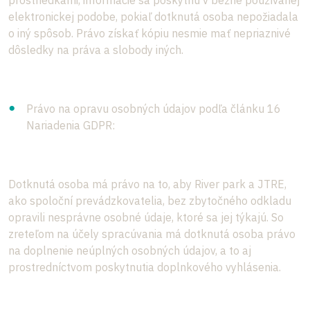
prostriedkami, informácie sa poskytnú v bežne používanej
elektronickej podobe, pokiaľ dotknutá osoba nepožiadala
o iný spôsob. Právo získať kópiu nesmie mať nepriaznivé
dôsledky na práva a slobody iných.
Právo na opravu osobných údajov podľa článku 16
Nariadenia GDPR:
Dotknutá osoba má právo na to, aby River park a JTRE,
ako spoloční prevádzkovatelia, bez zbytočného odkladu
opravili nesprávne osobné údaje, ktoré sa jej týkajú. So
zreteľom na účely spracúvania má dotknutá osoba právo
na doplnenie neúplných osobných údajov, a to aj
prostredníctvom poskytnutia doplnkového vyhlásenia.