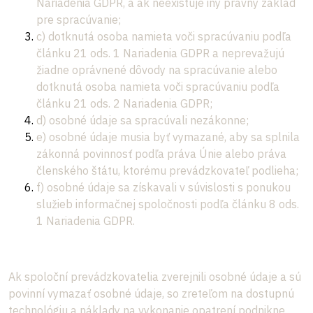
Nariadenia GDPR, a ak neexistuje iný právny základ
pre spracúvanie;
c) dotknutá osoba namieta voči spracúvaniu podľa
článku 21 ods. 1 Nariadenia GDPR a neprevažujú
žiadne oprávnené dôvody na spracúvanie alebo
dotknutá osoba namieta voči spracúvaniu podľa
článku 21 ods. 2 Nariadenia GDPR;
d) osobné údaje sa spracúvali nezákonne;
e) osobné údaje musia byť vymazané, aby sa splnila
zákonná povinnosť podľa práva Únie alebo práva
členského štátu, ktorému prevádzkovateľ podlieha;
f) osobné údaje sa získavali v súvislosti s ponukou
služieb informačnej spoločnosti podľa článku 8 ods.
1 Nariadenia GDPR.
Ak spoloční prevádzkovatelia zverejnili osobné údaje a sú
povinní vymazať osobné údaje, so zreteľom na dostupnú
technológiu a náklady na vykonanie opatrení podnikne