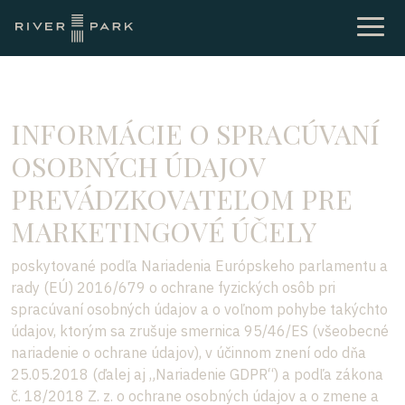
INFORMÁCIE O SPRACÚVANÍ
OSOBNÝCH ÚDAJOV
PREVÁDZKOVATEĽOM PRE
MARKETINGOVÉ ÚČELY
poskytované podľa Nariadenia Európskeho parlamentu a
rady (EÚ) 2016/679 o ochrane fyzických osôb pri
spracúvaní osobných údajov a o voľnom pohybe takýchto
údajov, ktorým sa zrušuje smernica 95/46/ES (všeobecné
nariadenie o ochrane údajov), v účinnom znení odo dňa
25.05.2018 (ďalej aj „Nariadenie GDPR“) a podľa zákona
č. 18/2018 Z. z. o ochrane osobných údajov a o zmene a