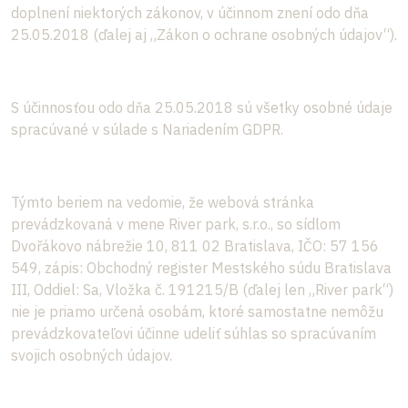
doplnení niektorých zákonov, v účinnom znení odo dňa
25.05.2018 (ďalej aj „Zákon o ochrane osobných údajov“).
S účinnosťou odo dňa 25.05.2018 sú všetky osobné údaje
spracúvané v súlade s Nariadením GDPR.
Týmto beriem na vedomie, že webová stránka
prevádzkovaná v mene River park, s.r.o., so sídlom
Dvořákovo nábrežie 10, 811 02 Bratislava, IČO: 57 156
549, zápis: Obchodný register Mestského súdu Bratislava
III, Oddiel: Sa, Vložka č. 191215/B (ďalej len „River park“)
nie je priamo určená osobám, ktoré samostatne nemôžu
prevádzkovateľovi účinne udeliť súhlas so spracúvaním
svojich osobných údajov.