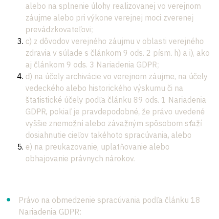
alebo na splnenie úlohy realizovanej vo verejnom
záujme alebo pri výkone verejnej moci zverenej
prevádzkovateľovi;
c) z dôvodov verejného záujmu v oblasti verejného
zdravia v súlade s článkom 9 ods. 2 písm. h) a i), ako
aj článkom 9 ods. 3 Nariadenia GDPR;
d) na účely archivácie vo verejnom záujme, na účely
vedeckého alebo historického výskumu či na
štatistické účely podľa článku 89 ods. 1 Nariadenia
GDPR, pokiaľ je pravdepodobné, že právo uvedené
vyššie znemožní alebo závažným spôsobom sťaží
dosiahnutie cieľov takéhoto spracúvania, alebo
e) na preukazovanie, uplatňovanie alebo
obhajovanie právnych nárokov.
Právo na obmedzenie spracúvania podľa článku 18
Nariadenia GDPR: