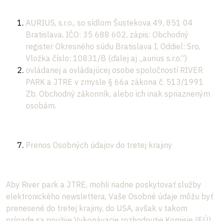
AURIUS, s.r.o., so sídlom Šustekova 49, 851 04
Bratislava, IČO: 35 688 602, zápis: Obchodný
register Okresného súdu Bratislava I, Oddiel: Sro,
Vložka číslo: 10831/B (ďalej aj „aurius s.r.o.“)
ovládanej a ovládajúcej osobe spoločností RIVER
PARK a JTRE v zmysle § 66a zákona č. 513/1991
Zb. Obchodný zákonník, alebo ich inak spriazneným
osobám.
Prenos Osobných údajov do tretej krajiny
Aby River park a JTRE, mohli riadne poskytovať služby
elektronického newslettera, Vaše Osobné údaje môžu byť
prenesené do tretej krajiny, do USA, avšak v takom
prípade sa použije Vykonávacie rozhodnutie Komisie (EÚ)