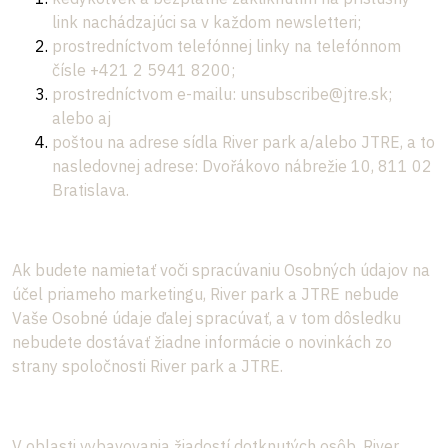
link nachádzajúci sa v každom newsletteri;
prostredníctvom telefónnej linky na telefónnom
čísle +421 2 5941 8200;
prostredníctvom e-mailu: unsubscribe@jtre.sk;
alebo aj
poštou na adrese sídla River park a/alebo JTRE, a to
nasledovnej adrese: Dvořákovo nábrežie 10, 811 02
Bratislava.
Ak budete namietať voči spracúvaniu Osobných údajov na
účel priameho marketingu, River park a JTRE nebude
Vaše Osobné údaje ďalej spracúvať, a v tom dôsledku
nebudete dostávať žiadne informácie o novinkách zo
strany spoločnosti River park a JTRE.
V oblasti vybavovania žiadostí dotknutých osôb, River