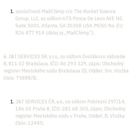
spoločnosti MailChimp c/o The Rocket Science
Group, LLC, so sídlom 675 Ponce De Leon AVE NE,
Suite 5000, Atlanta, GA 30308 USA, MOSS No. EU
826 477 914 (ďalej aj „MailChimp“);
iii. J&T SERVICES SR, s.r.o., so sídlom Dvořákovo nábrežie
8, 811 02 Bratislava, IČO: 46 293 329, zápis: Obchodný
register Mestského súdu Bratislava III, Oddiel: Sro, Vložka
číslo: 75888/B;
J&T SERVICES ČR, a.s., so sídlom Pobřežní 297/14,
186 00 Praha 8, IČO: 281 68 305, zápis: Obchodný
register Mestského súdu v Prahe, Oddiel: B, Vložka
číslo: 12445;