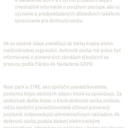
4 Nariadenia GDPR a v týchto prípadoch aspoň
zmysluplné informácie o použitom postupe, ako aj
význame a predpokladaných dôsledkoch takéhoto
spracúvania pre dotknutú osobu.
Ak sa osobné údaje prenášajú do tretej krajiny alebo
medzinárodnej organizácii, dotknutá osoba má právo byť
informovaná o primeraných zárukách týkajúcich sa
prenosu podľa článku 46 Nariadenia GDPR.
River park a JTRE, ako spoloční prevádzkovatelia,
poskytnú kópiu osobných údajov, ktoré sa spracúvajú. Za
akékoľvek ďalšie kópie, o ktoré dotknutá osoba požiada,
môžu spoloční prevádzkovatelia účtovať primeraný
poplatok zodpovedajúci administratívnym nákladom. Ak
dotknutá osoba podala žiadosť elektronickými