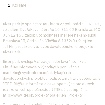
Kto sme
River park je spoločnosťou, ktorá v spolupráci s JTRE a.s.,
so sídlom Dvořákovo nábrežie 10, 811 02 Bratislava, IČO:
35 712 155, zápis: Obchodný register Mestského súdu
Bratislava III, Oddiel: Sa, Vložka č. 1352/B (ďalej len
„JTRE“), realizuje výstavbu developerského projektu
River Park.
River park eviduje Váš záujem dostávať novinky a
aktuálne informácie o výhodných ponukách a
marketingových informáciách týkajúcich sa
developerských projektov realizovaných aj v spolupráci s
JTRE. Bližšie informácie o developerských projektoch
realizovaných spoločnosťou JTRE sú dostupné na:
http://www.jtre.sk/projekty (ďalej len „Projekty“).
Od momentu, ako udelíte súhlas so spracúvaním