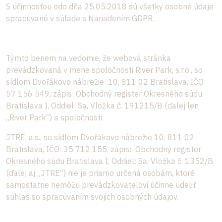
S účinnosťou odo dňa 25.05.2018 sú všetky osobné údaje
spracúvané v súlade s Nariadením GDPR.
Týmto beriem na vedomie, že webová stránka
prevádzkovaná v mene spoločnosti River Park, s.r.o., so
sídlom Dvořákovo nábrežie 10, 811 02 Bratislava, IČO:
57 156 549, zápis: Obchodný register Okresného súdu
Bratislava I, Oddiel: Sa, Vložka č. 191215/B (ďalej len
„River Park“) a spoločnosti
JTRE, a.s., so sídlom Dvořákovo nábrežie 10, 811 02
Bratislava, IČO: 35 712 155, zápis: Obchodný register
Okresného súdu Bratislava I, Oddiel: Sa, Vložka č. 1352/B
(ďalej aj „JTRE“) nie je priamo určená osobám, ktoré
samostatne nemôžu prevádzkovateľovi účinne udeliť
súhlas so spracúvaním svojich osobných údajov.