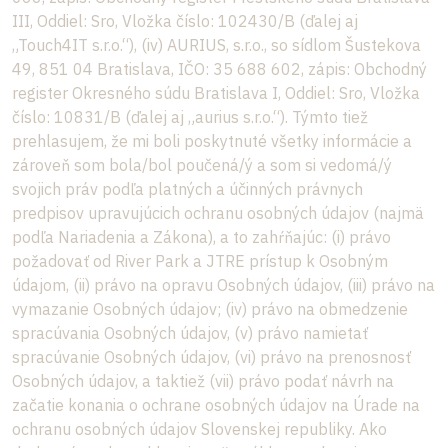
III, Oddiel: Sro, Vložka číslo: 102430/B (ďalej aj
„Touch4IT s.r.o.“), (iv) AURIUS, s.r.o., so sídlom Šustekova
49, 851 04 Bratislava, IČO: 35 688 602, zápis: Obchodný
register Okresného súdu Bratislava I, Oddiel: Sro, Vložka
číslo: 10831/B (ďalej aj „aurius s.r.o.“). Týmto tiež
prehlasujem, že mi boli poskytnuté všetky informácie a
zároveň som bola/bol poučená/ý a som si vedomá/ý
svojich práv podľa platných a účinných právnych
predpisov upravujúcich ochranu osobných údajov (najmä
podľa Nariadenia a Zákona), a to zahŕňajúc: (i) právo
požadovať od River Park a JTRE prístup k Osobným
údajom, (ii) právo na opravu Osobných údajov, (iii) právo na
vymazanie Osobných údajov; (iv) právo na obmedzenie
spracúvania Osobných údajov, (v) právo namietať
spracúvanie Osobných údajov, (vi) právo na prenosnosť
Osobných údajov, a taktiež (vii) právo podať návrh na
začatie konania o ochrane osobných údajov na Úrade na
ochranu osobných údajov Slovenskej republiky. Ako