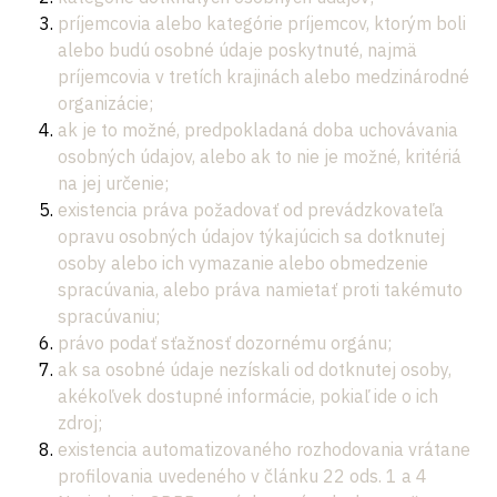
príjemcovia alebo kategórie príjemcov, ktorým boli
alebo budú osobné údaje poskytnuté, najmä
príjemcovia v tretích krajinách alebo medzinárodné
organizácie;
ak je to možné, predpokladaná doba uchovávania
osobných údajov, alebo ak to nie je možné, kritériá
na jej určenie;
existencia práva požadovať od prevádzkovateľa
opravu osobných údajov týkajúcich sa dotknutej
osoby alebo ich vymazanie alebo obmedzenie
spracúvania, alebo práva namietať proti takémuto
spracúvaniu;
právo podať sťažnosť dozornému orgánu;
ak sa osobné údaje nezískali od dotknutej osoby,
akékoľvek dostupné informácie, pokiaľ ide o ich
zdroj;
existencia automatizovaného rozhodovania vrátane
profilovania uvedeného v článku 22 ods. 1 a 4