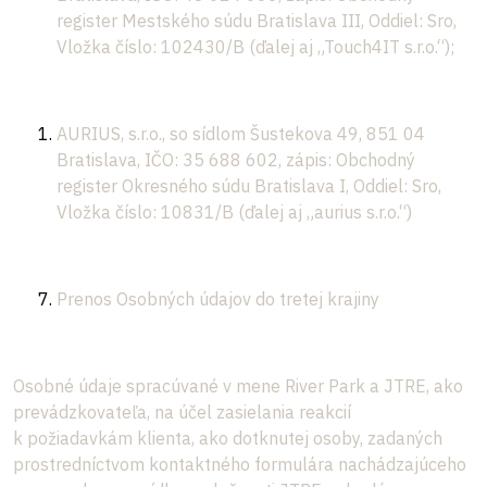
register Mestského súdu Bratislava III, Oddiel: Sro,
Vložka číslo: 102430/B (ďalej aj „Touch4IT s.r.o.“);
AURIUS, s.r.o., so sídlom Šustekova 49, 851 04
Bratislava, IČO: 35 688 602, zápis: Obchodný
register Okresného súdu Bratislava I, Oddiel: Sro,
Vložka číslo: 10831/B (ďalej aj „aurius s.r.o.“)
Prenos Osobných údajov do tretej krajiny
Osobné údaje spracúvané v mene River Park a JTRE, ako
prevádzkovateľa, na účel zasielania reakcií
k požiadavkám klienta, ako dotknutej osoby, zadaných
prostredníctvom kontaktného formulára nachádzajúceho