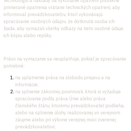
technológiu a náklady na vykonanie opatrení podnikne
primerané opatrenia vrátane technických opatrení, aby
informoval prevádzkovateľov, ktorí vykonávajú
spracúvanie osobných údajov, že dotknutá osoba ich
žiada, aby vymazali všetky odkazy na tieto osobné údaje,
ich kópiu alebo repliky.
Právo na vymazanie sa neuplatňuje, pokiaľ je spracúvanie
potrebné:
na uplatnenie práva na slobodu prejavu a na
informácie;
na splnenie zákonnej povinnosti, ktorá si vyžaduje
spracúvanie podľa práva Únie alebo práva
členského štátu, ktorému prevádzkovateľ podlieha,
alebo na splnenie úlohy realizovanej vo verejnom
záujme alebo pri výkone verejnej moci zverenej
prevádzkovateľovi;