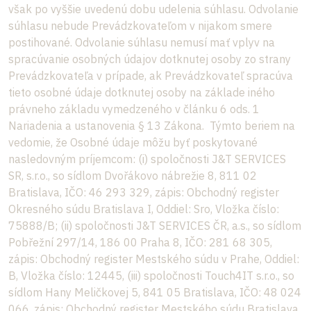
však po vyššie uvedenú dobu udelenia súhlasu. Odvolanie
súhlasu nebude Prevádzkovateľom v nijakom smere
postihované. Odvolanie súhlasu nemusí mať vplyv na
spracúvanie osobných údajov dotknutej osoby zo strany
Prevádzkovateľa v prípade, ak Prevádzkovateľ spracúva
tieto osobné údaje dotknutej osoby na základe iného
právneho základu vymedzeného v článku 6 ods. 1
Nariadenia a ustanovenia § 13 Zákona. Týmto beriem na
vedomie, že Osobné údaje môžu byť poskytované
nasledovným príjemcom: (i) spoločnosti J&T SERVICES
SR, s.r.o., so sídlom Dvořákovo nábrežie 8, 811 02
Bratislava, IČO: 46 293 329, zápis: Obchodný register
Okresného súdu Bratislava I, Oddiel: Sro, Vložka číslo:
75888/B; (ii) spoločnosti J&T SERVICES ČR, a.s., so sídlom
Pobřežní 297/14, 186 00 Praha 8, IČO: 281 68 305,
zápis: Obchodný register Mestského súdu v Prahe, Oddiel:
B, Vložka číslo: 12445, (iii) spoločnosti Touch4IT s.r.o., so
sídlom Hany Meličkovej 5, 841 05 Bratislava, IČO: 48 024
066, zápis: Obchodný register Mestského súdu Bratislava