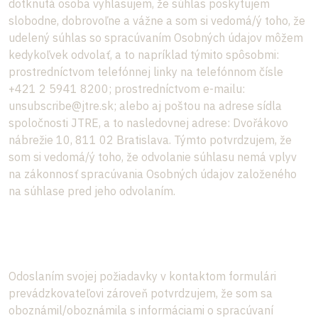
dotknutá osoba vyhlasujem, že súhlas poskytujem
slobodne, dobrovoľne a vážne a som si vedomá/ý toho, že
udelený súhlas so spracúvaním Osobných údajov môžem
kedykoľvek odvolať, a to napríklad týmito spôsobmi:
prostredníctvom telefónnej linky na telefónnom čísle
+421 2 5941 8200; prostredníctvom e-mailu:
unsubscribe@jtre.sk; alebo aj poštou na adrese sídla
spoločnosti JTRE, a to nasledovnej adrese: Dvořákovo
nábrežie 10, 811 02 Bratislava. Týmto potvrdzujem, že
som si vedomá/ý toho, že odvolanie súhlasu nemá vplyv
na zákonnosť spracúvania Osobných údajov založeného
na súhlase pred jeho odvolaním.
Odoslaním svojej požiadavky v kontaktom formulári
prevádzkovateľovi zároveň potvrdzujem, že som sa
oboznámil/oboznámila s informáciami o spracúvaní