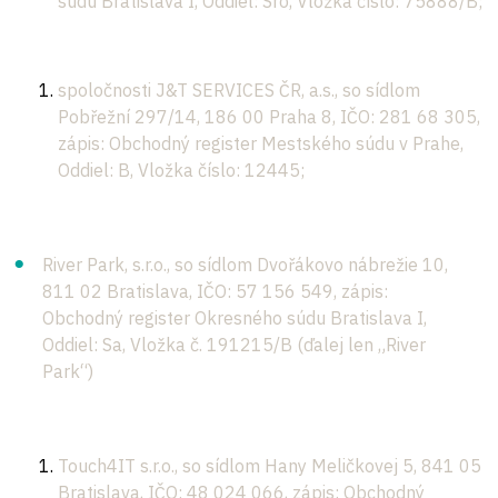
súdu Bratislava I, Oddiel: Sro, Vložka číslo: 75888/B;
spoločnosti J&T SERVICES ČR, a.s., so sídlom
Pobřežní 297/14, 186 00 Praha 8, IČO: 281 68 305,
zápis: Obchodný register Mestského súdu v Prahe,
Oddiel: B, Vložka číslo: 12445;
River Park, s.r.o., so sídlom Dvořákovo nábrežie 10,
811 02 Bratislava, IČO: 57 156 549, zápis:
Obchodný register Okresného súdu Bratislava I,
Oddiel: Sa, Vložka č. 191215/B (ďalej len „River
Park“)
Touch4IT s.r.o., so sídlom Hany Meličkovej 5, 841 05
Bratislava, IČO: 48 024 066, zápis: Obchodný