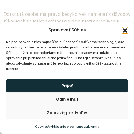
Dotknutá osoba má právo kedykoľvek namietať z dôvodov
týkajúcich sa jej konkrétnej situácie proti spracúvaniu
osobných údajov, ktoré sa jej týka, ktoré je vykonávané na
Spravovať Súhlas
základe článku 6 ods. 1 písm. e) alebo f) Nariadenia GDPR
Na poskytovanie tých najlepších skúseností používame technológie, ako
vrátane namietania proti profilovaniu založenému na
sú súbory cookie na ukladanie a/alebo prístup k informáciám o zariadení.
uvedených ustanoveniach. Prevádzkovateľ nesmie ďalej
Súhlas s týmito technológiami nám umožní spracovávať údaje, ako je
spracúvať osobné údaje, pokiaľ nepreukáže nevyhnutné
správanie pri prehliadaní alebo jedinečné ID na tejto stránke. Nesúhlas
alebo odvolanie súhlasu môže nepriaznivo ovplyvniť určité vlastnosti a
oprávnené dôvody na spracúvanie, ktoré prevažujú nad
funkcie.
záujmami, právami a slobodami dotknutej osoby, alebo
dôvody na preukazovanie, uplatňovanie alebo
Prijať
obhajovanie právnych nárokov. Ak sa osobné údaje
spracúvajú na účely priameho marketingu, dotknutá
Odmietnuť
osoba má právo kedykoľvek namietať proti spracúvaniu
osobných údajov, ktoré sa jej týka, na účely takéhoto
Zobraziť predvoľby
marketingu, vrátane profilovania v rozsahu, v akom súvisí
s takýmto priamym marketingom. Ak dotknutá osoba
Cookies
Vyhlásenie o ochrane súkromia
namieta voči spracúvaniu na účely priameho marketingu,