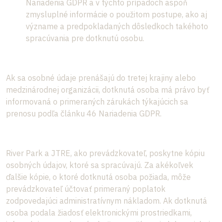
Nariadenia GDPR a v týchto prípadoch aspoň
zmysluplné informácie o použitom postupe, ako aj
význame a predpokladaných dôsledkoch takéhoto
spracúvania pre dotknutú osobu.
Ak sa osobné údaje prenášajú do tretej krajiny alebo
medzinárodnej organizácii, dotknutá osoba má právo byť
informovaná o primeraných zárukách týkajúcich sa
prenosu podľa článku 46 Nariadenia GDPR.
River Park a JTRE, ako prevádzkovateľ, poskytne kópiu
osobných údajov, ktoré sa spracúvajú. Za akékoľvek
ďalšie kópie, o ktoré dotknutá osoba požiada, môže
prevádzkovateľ účtovať primeraný poplatok
zodpovedajúci administratívnym nákladom. Ak dotknutá
osoba podala žiadosť elektronickými prostriedkami,