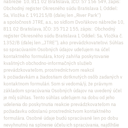
nábrežie 10, 811 02 Bratislava, IČO: 57 156 549, zápis:
Obchodný register Okresného súdu Bratislava I, Oddiel:
Sa, Vložka č. 191215/B (ďalej len „River Park“)
a spoločnosti JTRE, a.s., so sídlom Dvořákovo nábrežie 10,
811 02 Bratislava, IČO: 35 712 155, zápis: Obchodný
register Okresného súdu Bratislava I, Oddiel: Sa, Vložka č.
1352/B (ďalej len „JTRE“), ako prevádzkovateľovi. Súhlas
so spracúvaním Osobných údajov udeľujem na účel
kontaktného formulára, ktorý zahŕňa poskytovanie
kvalitných obchodno-informačných služieb
prevádzkovateľom, prostredníctvom reakcií
k požiadavkám a žiadostiam dotknutých osôb zadaných v
kontaktnom formulári. Som si vedomá/ý, že právnym
základom spracúvania Osobných údajov na uvedený účel
je môj súhlas. Tento súhlas udeľujem na dobu od jeho
udelenia do poskytnutia reakcie prevádzkovateľom na
požiadavku odoslanú prostredníctvom kontaktného
formulára. Osobné údaje budú spracúvané len po dobu
nevyhnutnú na splnenie účelu ich spracúvania, najdlhšie