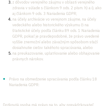
z dôvodov verejného záujmu v oblasti verejného
zdravia v súlade s článkom 9 ods. 2 písm. h) a i), ako
aj článkom 9 ods. 3 Nariadenia GDPR;
na účely archivácie vo verejnom záujme, na účely
vedeckého alebo historického výskumu či na
štatistické účely podľa článku 89 ods. 1 Nariadenia
GDPR, pokiaľ je pravdepodobné, že právo uvedené
vyššie znemožní alebo závažným spôsobom sťaží
dosiahnutie cieľov takéhoto spracúvania, alebo
na preukazovanie, uplatňovanie alebo obhajovanie
právnych nárokov.
Právo na obmedzenie spracúvania podľa článku 18
Nariadenia GDPR:
Dotknutá osoba má právo na to, aby prevádzkovateľ